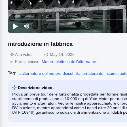
introduzione in fabbrica
Altri video
May 14, 2026
Parola chiave:
Motore elettrico dell'alternatore
Tag:
#
alternatore del motore diesel
#
alternatore dei ricambi aut
Descrizione video:
Prova un breve tour delle funzionalità progettate per fornire risulta
stabilimento di produzione di 10.000 mq di Yute Motor per mostr
avviamento e alternatori. Vedrai le nostre apparecchiature di prov
DV in azione, mentre apprenderai come i nostri oltre 20 anni di es
IATF 16949) garantiscono soluzioni di alimentazione affidabili per 