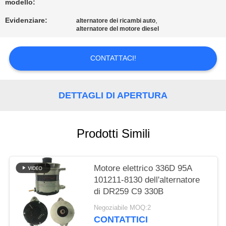
modello:
MAPPA
Evidenziare:
,
alternatore dei ricambi auto
alternatore del motore diesel
DEL
SITO
CONTATTACI!
POLITICA
DETTAGLI DI APERTURA
SULLA
PRIVACY
Prodotti Simili
Motore elettrico 336D 95A
101211-8130 dell'alternatore
di DR259 C9 330B
Negoziabile MOQ:2
CONTATTICI