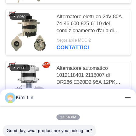
Alternatore elettrico 24V 80A
74-46 600-825-6110 del
condizionamento d'aria di
DR257 6BT R220-5 R305
Negoziabile MOQ:2
CONTATTICI
Alternatore automatico
1012118401 2118007 di
DR266 E320D2 95A 12PK
101211-8400
Negoziabile MOQ:2
Kimi Lin
CONTATTICI
12:54 PM
Categorie popolari
Tutti
Good day, what product are you looking for?