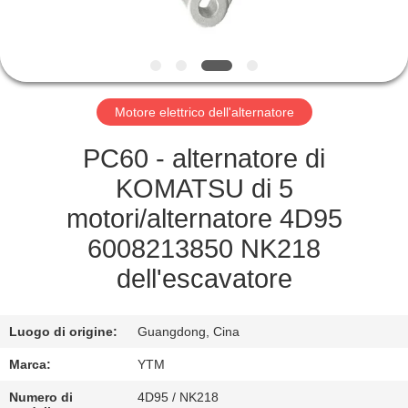
GIRO
DELLA
FABBRICA
Motore elettrico dell'alternatore
CONTROLLO
PC60 - alternatore di
DI
KOMATSU di 5
QUALITÀ
motori/alternatore 4D95
6008213850 NK218
CONTATTICI
dell'escavatore
RICHIEDA
Luogo di origine:
Guangdong, Cina
UNA
Marca:
YTM
CITAZIONE
Numero di
4D95 / NK218