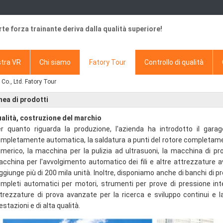
rte forza trainante deriva dalla qualità superiore!
tra VR
Chi siamo
Fatory Tour
Controllo di qualità
o., Ltd. Fatory Tour
nea di prodotti
alità, costruzione del marchio
r quanto riguarda la produzione, l'azienda ha introdotto il garage
mpletamente automatica, la saldatura a punti del rotore completame
merico, la macchina per la pulizia ad ultrasuoni, la macchina di 
cchina per l'avvolgimento automatico dei fili e altre attrezzature a
ggiunge più di 200 mila unità. Inoltre, disponiamo anche di banchi di p
mpleti automatici per motori, strumenti per prove di pressione int
trezzature di prova avanzate per la ricerca e sviluppo continui e la
estazioni e di alta qualità.