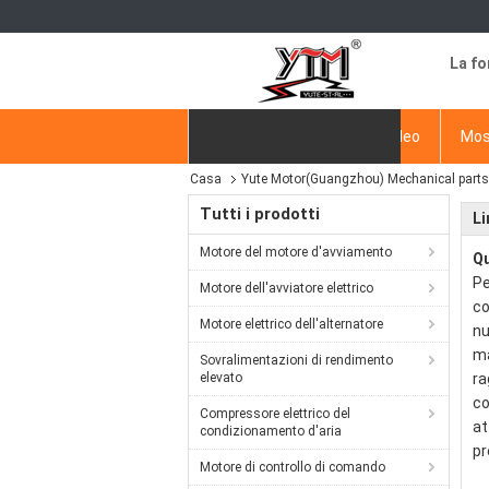
La fo
Casa
Prodotti
video
Mos
Casa
Yute Motor(Guangzhou) Mechanical parts C
Richiedere un preventivo
Tutti i prodotti
Li
Motore del motore d'avviamento
Qu
Pe
Motore dell'avviatore elettrico
co
Motore elettrico dell'alternatore
nu
ma
Sovralimentazioni di rendimento
elevato
ra
co
Compressore elettrico del
at
condizionamento d'aria
pr
Motore di controllo di comando