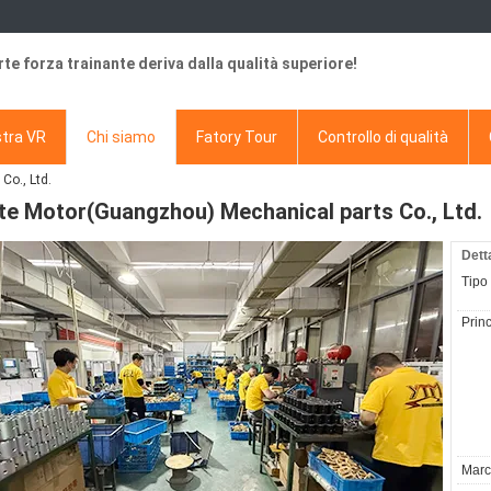
rte forza trainante deriva dalla qualità superiore!
tra VR
Chi siamo
Fatory Tour
Controllo di qualità
Co., Ltd.
te Motor(Guangzhou) Mechanical parts Co., Ltd.
Dett
Tipo d
Princ
March