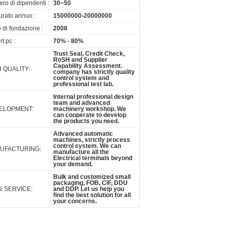
ro di dipendenti :
30~50
tturato annuo :
15000000-20000000
 di fondazione :
2008
t pc :
70% - 80%
Trust Seal, Credit Check,
RoSH and Supplier
Capability Assessment.
 QUALITY:
company has strictly quality
control system and
professional test lab.
Internal professional design
team and advanced
ELOPMENT:
machinery workshop. We
can cooperate to develop
the products you need.
Advanced automatic
machines, strictly process
control system. We can
UFACTURING:
manufacture all the
Electrical terminals beyond
your demand.
Bulk and customized small
packaging, FOB, CIF, DDU
% SERVICE:
and DDP. Let us help you
find the best solution for all
your concerns.