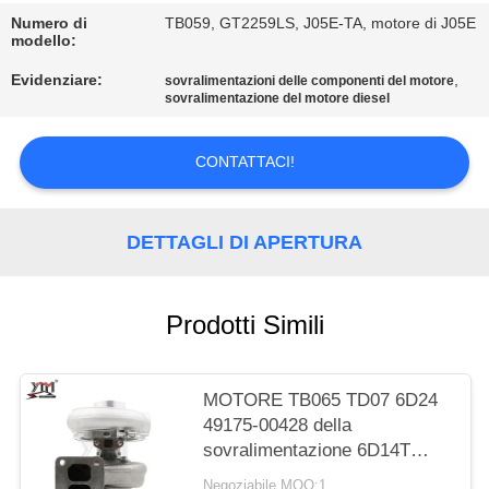
Numero di
TB059, GT2259LS, J05E-TA, motore di J05E
MAPPA
modello:
DEL
Evidenziare:
,
sovralimentazioni delle componenti del motore
sovralimentazione del motore diesel
SITO
CONTATTACI!
POLITICA
SULLA
DETTAGLI DI APERTURA
PRIVACY
Prodotti Simili
MOTORE TB065 TD07 6D24
49175-00428 della
sovralimentazione 6D14T
6D15T dell'escavatore di
Negoziabile MOQ:1