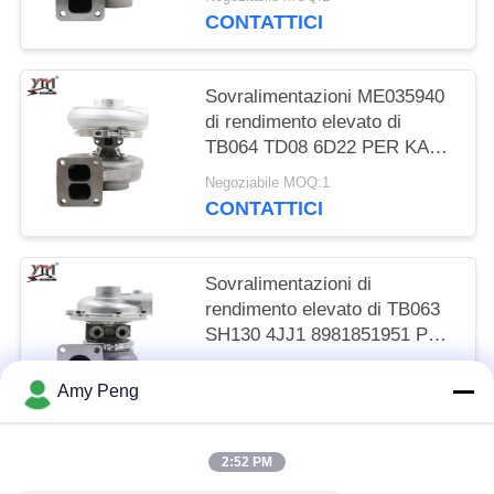
KATO ME032938
CONTATTICI
Sovralimentazioni ME035940
di rendimento elevato di
TB064 TD08 6D22 PER KATO
di Mitsubishi vario
Negoziabile MOQ:1
CONTATTICI
Sovralimentazioni di
rendimento elevato di TB063
SH130 4JJ1 8981851951 PER
l'industriale RHF5 di KATO
Negoziabile MOQ:1
Isuzu
Amy Peng
CONTATTICI
2:52 PM
Categorie popolari
Tutti