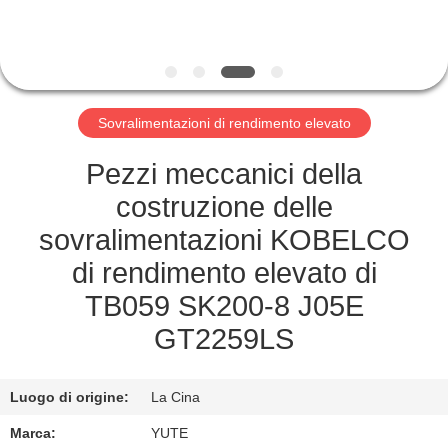
GIRO
DELLA
FABBRICA
Sovralimentazioni di rendimento elevato
CONTROLLO
Pezzi meccanici della
DI
costruzione delle
QUALITÀ
sovralimentazioni KOBELCO
di rendimento elevato di
CONTATTICI
TB059 SK200-8 J05E
GT2259LS
RICHIEDA
UNA
Luogo di origine:
La Cina
CITAZIONE
Marca:
YUTE