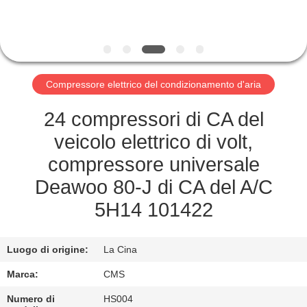
GIRO
DELLA
FABBRICA
Compressore elettrico del condizionamento d'aria
CONTROLLO
24 compressori di CA del
DI
veicolo elettrico di volt,
QUALITÀ
compressore universale
Deawoo 80-J di CA del A/C
CONTATTICI
5H14 101422
RICHIEDA
Luogo di origine:
La Cina
UNA
Marca:
CMS
CITAZIONE
Numero di
HS004