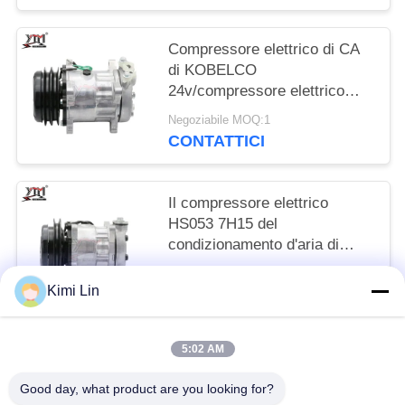
Compressore elettrico di CA
di KOBELCO
24v/compressore elettrico
HS055 7H15 di CA dell'auto
Negoziabile MOQ:1
CONTATTICI
Il compressore elettrico
HS053 7H15 del
condizionamento d'aria di
KOBELCO 60 SK-60 12V
Negoziabile MOQ:1
SCEGLIE LA RUOTA
Kimi Lin
CONTATTICI
5:02 AM
Categorie popolari
Tutti
Good day, what product are you looking for?