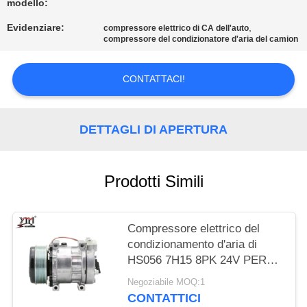
modello:
MAPPA
Evidenziare:
,
compressore elettrico di CA dell'auto
compressore del condizionatore d'aria del camion
DEL
SITO
CONTATTACI!
POLITICA
DETTAGLI DI APERTURA
SULLA
PRIVACY
Prodotti Simili
Compressore elettrico del
condizionamento d'aria di
HS056 7H15 8PK 24V PER
KOBELCO-8 SK-8
Negoziabile MOQ:1
CONTATTICI