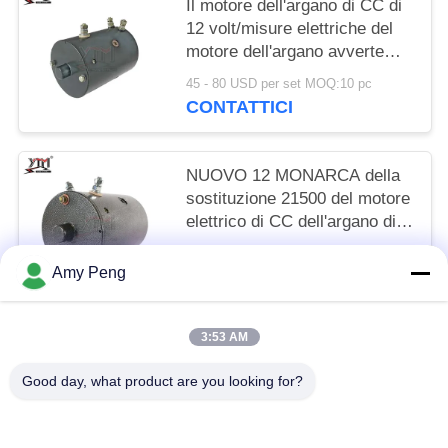
Il motore dell'argano di CC di
12 volt/misure elettriche del
motore dell'argano avverte
che serie di Superwinch X
45 - 80 USD per set MOQ:10 pc
sostituisce W-7923 Mrvb7
CONTATTICI
NUOVO 12 MONARCA della
sostituzione 21500 del motore
elettrico di CC dell'argano di
volt W-6206 MUE6202A
45 - 80 USD per set MOQ:10 pc
Amy Peng
CONTATTICI
3:53 AM
Categorie popolari
Tutti
Good day, what product are you looking for?
Motore Del Motore D'avviamento
Motore Dell'avviatore Elettrico