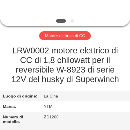
GIRO
DELLA
FABBRICA
Motore elettrico di CC
CONTROLLO
LRW0002 motore elettrico di
DI
CC di 1,8 chilowatt per il
QUALITÀ
reversibile W-8923 di serie
12V del husky di Superwinch
CONTATTICI
Luogo di origine:
La Cina
RICHIEDA
Marca:
YTM
UNA
Numero di
ZD1206
CITAZIONE
modello: