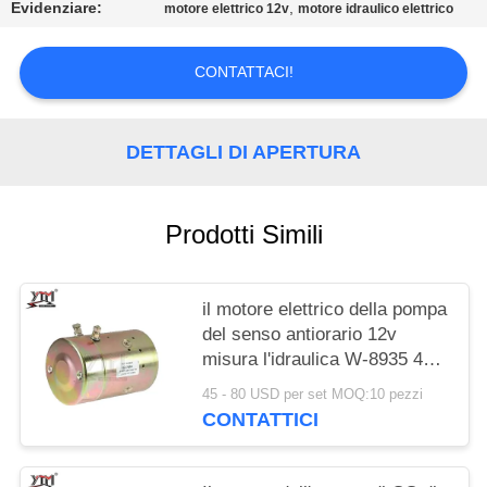
Evidenziare:
,
motore elettrico 12v
motore idraulico elettrico
MAPPA
DEL
CONTATTACI!
SITO
DETTAGLI DI APERTURA
POLITICA
SULLA
Prodotti Simili
PRIVACY
il motore elettrico della pompa
del senso antiorario 12v
misura l'idraulica W-8935 46-
2042 MDY6203 MDY6203S di
45 - 80 USD per set MOQ:10 pezzi
Mte
CONTATTICI