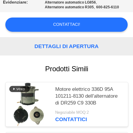
Evidenziare:
,
Alternatore automatico LG856
,
Alternatore automatico R305
600-825-6110
MAPPA
DEL
CONTATTACI!
SITO
DETTAGLI DI APERTURA
POLITICA
SULLA
Prodotti Simili
PRIVACY
Motore elettrico 336D 95A
101211-8130 dell'alternatore
di DR259 C9 330B
Negoziabile MOQ:2
CONTATTICI