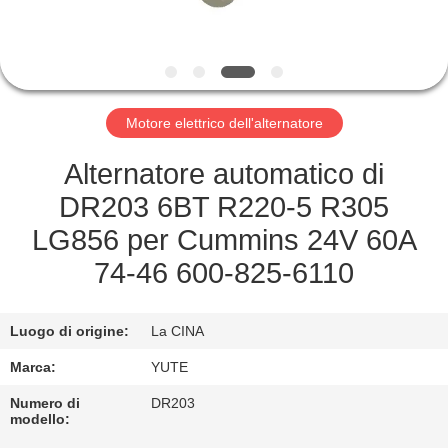
GIRO
DELLA
FABBRICA
Motore elettrico dell'alternatore
CONTROLLO
Alternatore automatico di
DI
DR203 6BT R220-5 R305
QUALITÀ
LG856 per Cummins 24V 60A
74-46 600-825-6110
CONTATTICI
Luogo di origine:
La CINA
RICHIEDA
Marca:
YUTE
UNA
Numero di
DR203
CITAZIONE
modello: