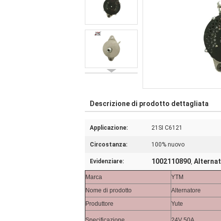
Descrizione di prodotto dettagliata
Applicazione:
21SI C6121
Circostanza:
100% nuovo
1002110890
Alterna
Evidenziare:
,
Marca
YTM
Nome di prodotto
Alternatore
Produttore
Yute
Specificazione
24V 50A