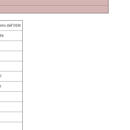
ento dell'OEM
06
7
1
8