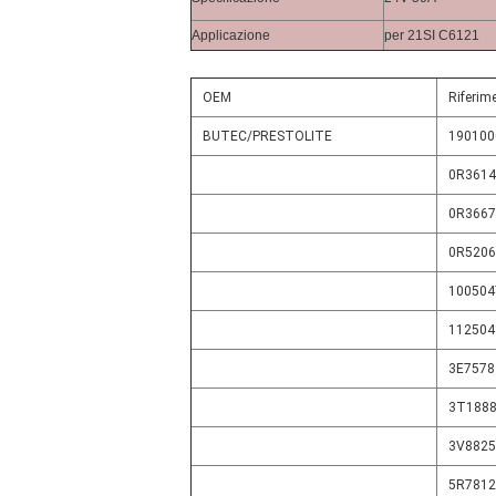
Applicazione
per 21SI C6121
OEM
Riferim
BUTEC/PRESTOLITE
190100
0R3614
0R3667
0R5206
100504
112504
3E7578
3T188
3V8825
5R7812