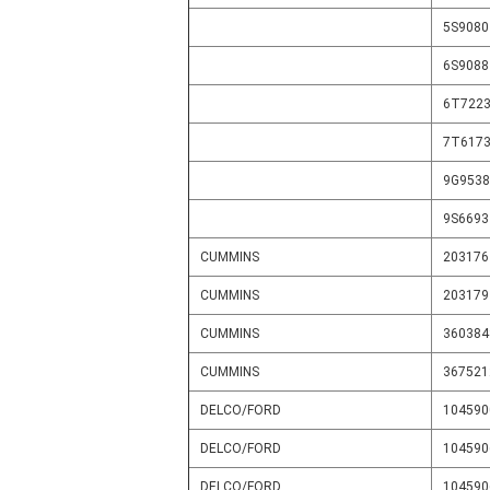
5S9080
6S9088
6T722
7T617
9G9538
9S6693
CUMMINS
203176
CUMMINS
203179
CUMMINS
36038
CUMMINS
36752
DELCO/FORD
104590
DELCO/FORD
104590
DELCO/FORD
104590