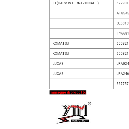
IH (HARV INTERNAZIONALE.)
672901
AT854
SE5013
TY668
KOMATSU
600821
KOMATSU
600821
LUCAS
LRA024
LUCAS
LRA246
837757
Immagine di prodotto