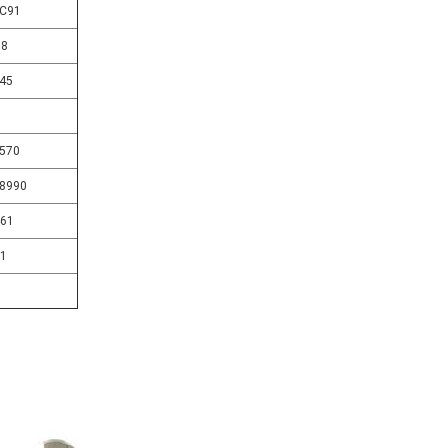
C91
58
45
1
570
8990
61
1