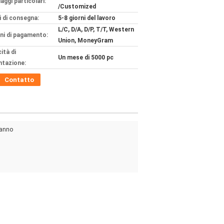
aggi particolari:
/Customized
 di consegna:
5-8 giorni del lavoro
L/C, D/A, D/P, T/T, Western
ni di pagamento:
Union, MoneyGram
ità di
Un mese di 5000 pc
ntazione:
Contatto
 anno