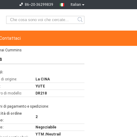
86--20-36299839
Italian
Contattaci
chai Cummins
s
li:
di origine:
La CINA
:
YUTE
o di modello:
DR218
ni di pagamento e spedizione:
ità di ordine
2
o:
o:
Negoziabile
YTM /Neutrail