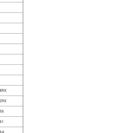
3
3
48RX
12RX
06
61
64