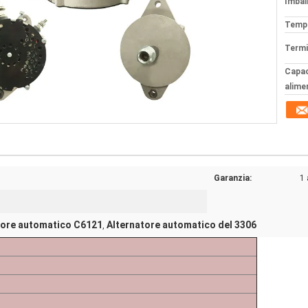
Imball
Tempi
Termi
Capac
alime
Garanzia:
1
tore automatico C6121
Alternatore automatico del 3306
,