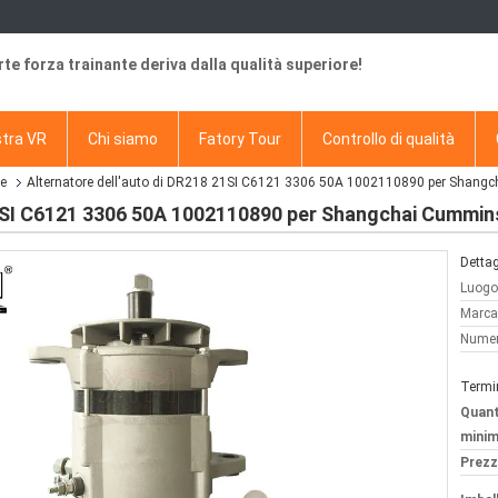
rte forza trainante deriva dalla qualità superiore!
tra VR
Chi siamo
Fatory Tour
Controllo di qualità
re
Alternatore dell'auto di DR218 21SI C6121 3306 50A 1002110890 per Shang
21SI C6121 3306 50A 1002110890 per Shangchai Cummin
Dettag
Luogo 
Marca
Numer
Termi
Quant
minim
Prezz