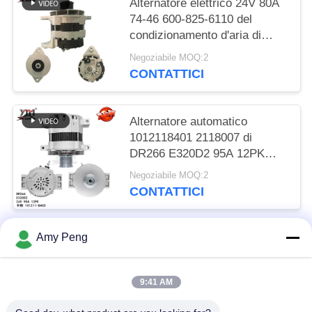
Alternatore elettrico 24V 80A
74-46 600-825-6110 del
condizionamento d'aria di
DR257 6BT R220-5 R305
Negoziabile MOQ:2
CONTATTICI
Alternatore automatico
1012118401 2118007 di
DR266 E320D2 95A 12PK
101211-8400
Negoziabile MOQ:2
CONTATTICI
Amy Peng
Categorie popolari
Tutti
9:41 AM
Motore Del Motore D'avviamento
Motore Dell'avviatore Elettrico