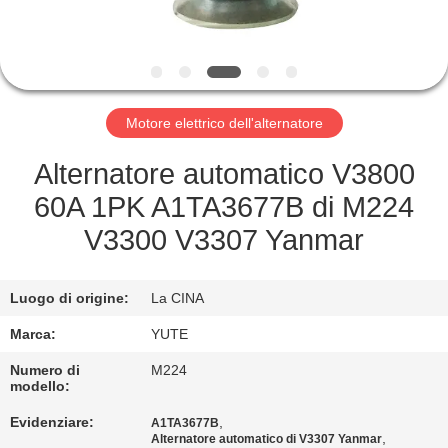
GIRO
DELLA
FABBRICA
Motore elettrico dell'alternatore
CONTROLLO
Alternatore automatico V3800
DI
60A 1PK A1TA3677B di M224
QUALITÀ
V3300 V3307 Yanmar
CONTATTICI
Luogo di origine:
La CINA
Marca:
YUTE
RICHIEDA
Numero di
M224
UNA
modello:
CITAZIONE
Evidenziare:
,
A1TA3677B
,
Alternatore automatico di V3307 Yanmar