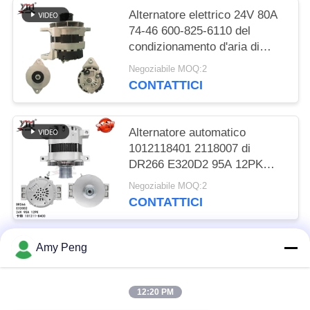
Alternatore elettrico 24V 80A
74-46 600-825-6110 del
condizionamento d'aria di
DR257 6BT R220-5 R305
Negoziabile MOQ:2
CONTATTICI
Alternatore automatico
1012118401 2118007 di
DR266 E320D2 95A 12PK
101211-8400
Negoziabile MOQ:2
CONTATTICI
Amy Peng
Categorie popolari
Tutti
12:20 PM
Motore Del Motore D'avviamento
Motore Dell'avviatore Elettrico