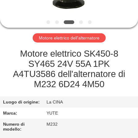
GIRO
DELLA
FABBRICA
Motore elettrico dell'alternatore
CONTROLLO
Motore elettrico SK450-8
DI
SY465 24V 55A 1PK
QUALITÀ
A4TU3586 dell'alternatore di
M232 6D24 4M50
CONTATTICI
Luogo di origine:
La CINA
RICHIEDA
Marca:
YUTE
UNA
Numero di
M232
CITAZIONE
modello: