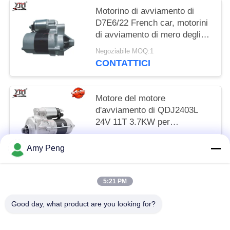
Motorino di avviamento di
D7E6/22 French car, motorini
di avviamento di mero degli
accessori D7E1218-07 12V
Negoziabile MOQ:1
8T 0.8KW CW
CONTATTICI
Motore del motore
d'avviamento di QDJ2403L
24V 11T 3.7KW per
KOBELCO SK75-9/-10 SANY
Negoziabile MOQ:1
75-9/-10/4LE2
Amy Peng
CONTATTICI
5:21 PM
Categorie popolari
Tutti
Good day, what product are you looking for?
Motore Del Motore D'avviamento
Motore Dell'avviatore Elettrico