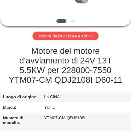
GIRO
DELLA
FABBRICA
Motore dell'avviatore elettrico
CONTROLLO
Motore del motore
DI
d'avviamento di 24V 13T
QUALITÀ
5.5KW per 228000-7550
YTM07-CM QDJ2108I D60-11
CONTATTICI
Luogo di origine:
La CINA
RICHIEDA
Marca:
YUTE
UNA
Numero di
YTM07-CM QDJ2108I
CITAZIONE
modello: