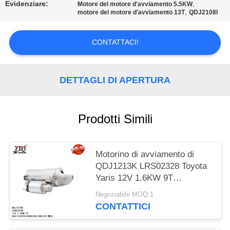
Evidenziare:
,
Motore del motore d'avviamento 5.5KW
,
motore del motore d'avviamento 13T
QDJ2108I
MAPPA
DEL
CONTATTACI!
SITO
DETTAGLI DI APERTURA
POLITICA
SULLA
Prodotti Simili
PRIVACY
Motorino di avviamento di
QDJ1213K LRS02328 Toyota
Yaris 12V 1.6KW 9T
0001107078 DRS0343
Negoziabile MOQ:1
3801351
CONTATTICI