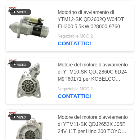
Motorino di avviamento di
10
YTM12-SK QD2602Q W04DT
Solenoide di arresto
EH300 5.5KW 028000-9760
Negoziabile MOQ:2
del motore
CONTATTICI
Motore del motore d'avviamento
di YTM10-SK QDJ2860C 6D24
M9T60171 per KOBELCO
30
SK450 SK480-6
Negoziabile MOQ:2
Regolatore
CONTATTICI
dell'alternatore
Motore del motore d'avviamento
di YTM11-SK QDJ2653X J05E
24V 11T per Hino 300 TOYOTA
4280004620