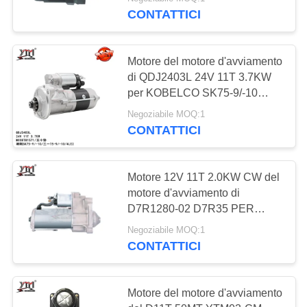
0.8KW CW
CONTATTICI
GIRO
DELLA
812
Motore del motore d'avviamento
FABBRICA
di QDJ2403L 24V 11T 3.7KW
Motore elettrico
per KOBELCO SK75-9/-10
SANY 75-9/-10/4LE2
CONTROLLO
dell'alternatore
Negoziabile MOQ:1
CONTATTICI
DI
QUALITÀ
Motore 12V 11T 2.0KW CW del
motore d'avviamento di
CONTATTICI
31
D7R1280-02 D7R35 PER
RENAUL MITSUBISHI
Sovralimentazioni di
Negoziabile MOQ:1
RICHIEDA
CONTATTICI
rendimento elevato
UNA
CITAZIONE
Motore del motore d'avviamento