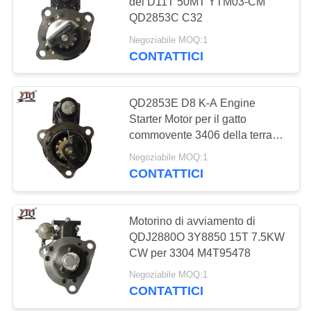
del D11T 50MT YTM03-CM
QD2853C C32
MAPPA
Negoziabile MOQ:1
DEL
13
CONTATTICI
SITO
Compressore
elettrico del
QD2853E D8 K-A Engine
POLITICA
Starter Motor per il gatto
condizionamento
SULLA
commovente 3406 della terra
50-110
d'aria
PRIVACY
Negoziabile MOQ:1
CONTATTICI
12
Motore di controllo
Motorino di avviamento di
QDJ2880O 3Y8850 15T 7.5KW
di comando
CW per 3304 M4T95478
Negoziabile MOQ:1
CONTATTICI