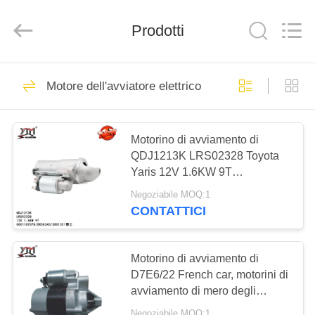
Yute
Motor(Guangzhou)
Mechanical
parts
Prodotti
Co.,
Ltd..
All
Rights
CASA
Reserved.
503
Motore dell'avviatore elettrico
Motore del motore
PRODOTTI
d'avviamento
Motorino di avviamento di
QDJ1213K LRS02328 Toyota
VIDEO
Yaris 12V 1.6KW 9T
0001107078 DRS0343
Negoziabile MOQ:1
MOSTRA
3801351
CONTATTICI
280
VR
Motore
Motorino di avviamento di
CIRCA
D7E6/22 French car, motorini di
dell'avviatore
avviamento di mero degli
NOI
elettrico
accessori D7E1218-07 12V 8T
Negoziabile MOQ:1