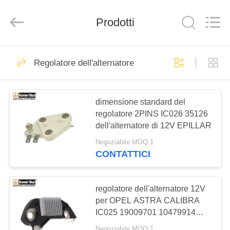
Yute
Motor(Guangzhou)
Mechanical
parts
Prodotti
Co.,
Ltd..
All
Rights
CASA
Reserved.
503
Regolatore dell'alternatore
Motore del motore
PRODOTTI
d'avviamento
dimensione standard del
regolatore 2PINS IC026 35126
VIDEO
dell'alternatore di 12V EPILLAR
Negoziabile MOQ:1
MOSTRA
CONTATTICI
280
VR
Motore
regolatore dell'alternatore 12V
CIRCA
per OPEL ASTRA CALIBRA
dell'avviatore
IC025 19009701 10479914
NOI
elettrico
10479947
Negoziabile MOQ:1