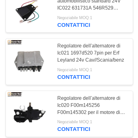
automobilistico standard 24V
IC022 631731A 546R529
MAPPA
1830029
Negoziabile MOQ:1
DEL
13
CONTATTICI
SITO
Compressore
elettrico del
Regolatore dell'alternatore di
POLITICA
Ic021 1697d520 7pin per Erf
condizionamento
SULLA
Leyland 24v Cav//Scania/benz
d'aria
PRIVACY
Negoziabile MOQ:1
CONTATTICI
12
Motore di controllo
Regolatore dell'alternatore di
Ic020 F00m145256
di comando
F00m145302 per il motore di
Om541 Om542
Negoziabile MOQ:1
CONTATTICI