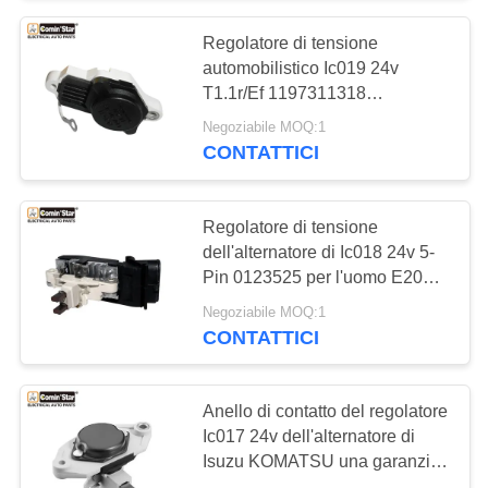
Regolatore di tensione
10
automobilistico Ic019 24v
Solenoide di arresto
T1.1r/Ef 1197311318
1197011000 di
Negoziabile MOQ:1
del motore
CONTATTICI
Regolatore di tensione
dell'alternatore di Ic018 24v 5-
Pin 0123525 per l'uomo E2000
30
F2000 L2000
Negoziabile MOQ:1
Regolatore
CONTATTICI
dell'alternatore
Anello di contatto del regolatore
Ic017 24v dell'alternatore di
Isuzu KOMATSU una garanzia
da 1 anno