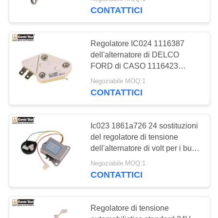
CONTATTICI
GIRO
DELLA
812
Regolatore IC024 1116387
FABBRICA
dell'alternatore di DELCO
Motore elettrico
FORD di CASO 1116423
1116380
CONTROLLO
dell'alternatore
Negoziabile MOQ:1
CONTATTICI
DI
QUALITÀ
Ic023 1861a726 24 sostituzioni
del regolatore di tensione
CONTATTICI
31
dell'alternatore di volt per i bus
di
Sovralimentazioni di
Negoziabile MOQ:1
RICHIEDA
CONTATTICI
rendimento elevato
UNA
CITAZIONE
Regolatore di tensione