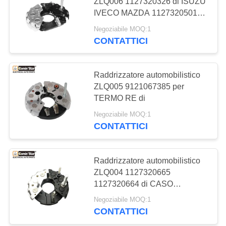
ZLQ006 1127320326 di ISUZU
IVECO MAZDA 1127320501
MAPPA
0120400 0120489
Negoziabile MOQ:1
DEL
13
CONTATTICI
SITO
Compressore
elettrico del
Raddrizzatore automobilistico
POLITICA
ZLQ005 9121067385 per
condizionamento
SULLA
TERMO RE di
d'aria
PRIVACY
Negoziabile MOQ:1
CONTATTICI
12
Motore di controllo
Raddrizzatore automobilistico
ZLQ004 1127320665
di comando
1127320664 di CASO
CARERPILLAR
Negoziabile MOQ:1
CONTATTICI