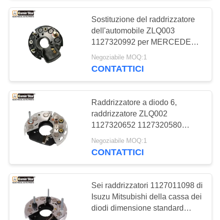
Sostituzione del raddrizzatore
10
dell'automobile ZLQ003
Solenoide di arresto
1127320992 per MERCEDES-
BENZ M8+M5+M4
Negoziabile MOQ:1
del motore
CONTATTICI
Raddrizzatore a diodo 6,
raddrizzatore ZLQ002
1127320652 1127320580
30
dell'alternatore dell'automobile
Negoziabile MOQ:1
Regolatore
di FORD MAZDA
CONTATTICI
dell'alternatore
Sei raddrizzatori 1127011098 di
Isuzu Mitsubishi della cassa dei
diodi dimensione standard
1127320599 0120489