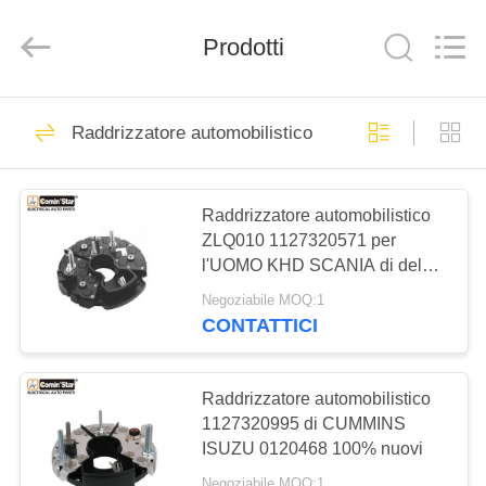
Yute
Motor(Guangzhou)
Mechanical
parts
Prodotti
Co.,
Ltd..
All
Rights
CASA
Reserved.
503
Raddrizzatore automobilistico
Motore del motore
PRODOTTI
d'avviamento
Raddrizzatore automobilistico
ZLQ010 1127320571 per
VIDEO
l'UOMO KHD SCANIA di del
BENZ di CUMMINS DEUTZ
Negoziabile MOQ:1
MOSTRA
IVECO DAF
CONTATTICI
280
VR
Motore
Raddrizzatore automobilistico
CIRCA
1127320995 di CUMMINS
dell'avviatore
ISUZU 0120468 100% nuovi
NOI
elettrico
Negoziabile MOQ:1