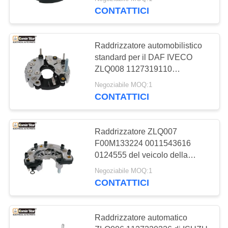
CONTATTICI
GIRO
DELLA
812
Raddrizzatore automobilistico
FABBRICA
standard per il DAF IVECO
Motore elettrico
ZLQ008 1127319110
1127320750 0120469
CONTROLLO
dell'alternatore
Negoziabile MOQ:1
CONTATTICI
DI
QUALITÀ
Raddrizzatore ZLQ007
F00M133224 0011543616
CONTATTICI
31
0124555 del veicolo della
CAMPANA ATEGO UNIMOG
Sovralimentazioni di
Negoziabile MOQ:1
RICHIEDA
CONTATTICI
rendimento elevato
UNA
CITAZIONE
Raddrizzatore automatico