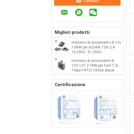
Contatto
Migliori prodotti
motorino di avviamento di 12v
1.6KW per ACURA TSX 2,4
10,2003 - 01,2004
STD3821BA STM3821AB
motorino di avviamento di
12V 12T 2.7KW per Ford 7.3L
Tobur F4TZ11002A diesel
F4TZ11002ARM
Certificazione