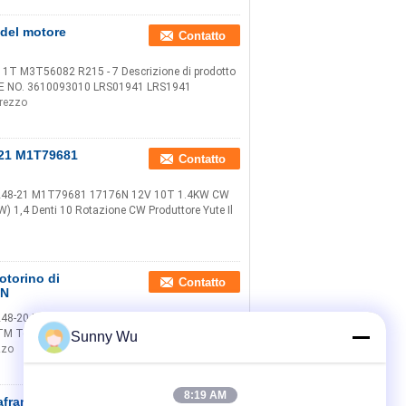
del motore
Contatto
11T M3T56082 R215 - 7 Descrizione di prodotto
 OE NO. 3610093010 LRS01941 LRS1941
prezzo
-21 M1T79681
Contatto
DY1248-21 M1T79681 17176N 12V 10T 1.4KW CW
W) 1,4 Denti 10 Rotazione CW Produttore Yute Il
otorino di
Contatto
7N
Y1248-20 M1T73381 17217N per EAGLE
 Tensione (v) 12 Chilowatt (kW) 1,2 Denti 8
Sunny Wu
zzo
8:19 AM
Safrane D6RA141
Contatto