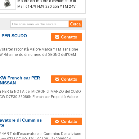
Motore del motore d'avviamento di
M9T61479 FM9 280 con YTM 24V
11T 5.5KW CST35640
27 PER SCUDO
Contatto
7starter Proprietà Valore Marca YTM Tensione
CW Riferimento di numero del SEGNO dell'OEM
8KW French car PER
Contatto
 NISSAN
r PER la NOTA dei MICRON di MARZO del CUBO
 CW D7E30 33080N French car Proprietà Valore
cavatore di Cummins
Contatto
te
 24V 9T dell'escavatore di Cummins Descrizione