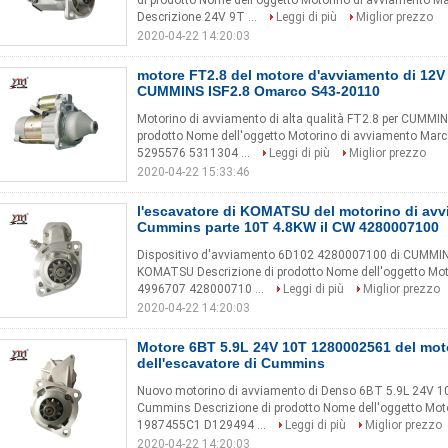
di prodotto Nome dell'oggetto Motorino di avviament
Descrizione 24V 9T ...
Leggi di più
Miglior prezzo
2020-04-22 14:20:03
motore FT2.8 del motore d'avviamento di 12V
CUMMINS ISF2.8 Omarco S43-20110
Motorino di avviamento di alta qualità FT2.8 per CUMMI
prodotto Nome dell'oggetto Motorino di avviamento M
5295576 5311304 ...
Leggi di più
Miglior prezzo
2020-04-22 15:33:46
l'escavatore di KOMATSU del motorino di av
Cummins parte 10T 4.8KW il CW 4280007100
Dispositivo d'avviamento 6D102 4280007100 di CUMMINS de
KOMATSU Descrizione di prodotto Nome dell'oggetto Mo
4996707 428000710 ...
Leggi di più
Miglior prezzo
2020-04-22 14:20:03
Motore 6BT 5.9L 24V 10T 1280002561 del mot
dell'escavatore di Cummins
Nuovo motorino di avviamento di Denso 6BT 5.9L 24V 10T
Cummins Descrizione di prodotto Nome dell'oggetto Mo
1987455C1 D129494 ...
Leggi di più
Miglior prezzo
2020-04-22 14:20:03