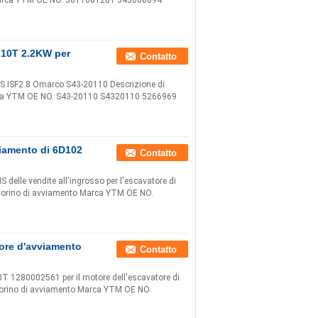
o Marca YTM OE NO. 5811001281 343008094
 10T 2.2KW per
Contatto
NS ISF2.8 Omarco S43-20110 Descrizione di
arca YTM OE NO. S43-20110 S4320110 5266969
viamento di 6D102
Contatto
lle vendite all'ingrosso per l'escavatore di
torino di avviamento Marca YTM OE NO.
ore d'avviamento
Contatto
 1280002561 per il motore dell'escavatore di
torino di avviamento Marca YTM OE NO.