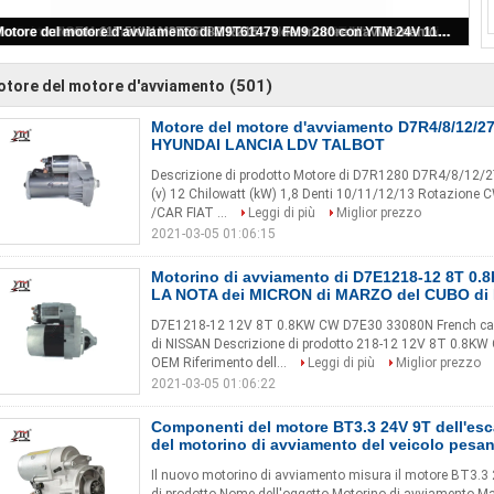
404D - Motorino di avviamento marino di 22 Perkins 12V 8000277 8000286 8000417
(501)
tore del motore d'avviamento
Motore del motore d'avviamento D7R4/8/12/
HYUNDAI LANCIA LDV TALBOT
Descrizione di prodotto Motore di D7R1280 D7R4/8/12/2
(v) 12 Chilowatt (kW) 1,8 Denti 10/11/12/13 Rotazione 
/CAR FIAT ...
Leggi di più
Miglior prezzo
2021-03-05 01:06:15
Motorino di avviamento di D7E1218-12 8T 0.
LA NOTA dei MICRON di MARZO del CUBO di
D7E1218-12 12V 8T 0.8KW CW D7E30 33080N French ca
di NISSAN Descrizione di prodotto 218-12 12V 8T 0.8KW
OEM Riferimento dell...
Leggi di più
Miglior prezzo
2021-03-05 01:06:22
Componenti del motore BT3.3 24V 9T dell'es
del motorino di avviamento del veicolo pesan
Il nuovo motorino di avviamento misura il motore BT3.3