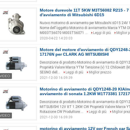
Motore durevole 11T 5KW M3T56082 R215 - 7 
d'avviamento di Mitsubishi 6D15
Nuovo motorino di avviamento per Mitsubishi 6D15 24V 
Nome dell'oggetto Motorino di avviamento Marca YTM
M003T56070 M003T56071 ...
Leggi di più
Miglior 
2020-04-22 14:20:03
Motore del motore d'avviamento di QDY1248
17176N per CLARK AG MITSUBISHI
Descrizione di prodotto Motorino di avviamento di Q
Proprietà Valore Marca YTM Tensione (v) 12 Chilowatt (k
SEGNO dell...
Leggi di più
Miglior prezzo
2021-12-30 16:09:39
Motorino di avviamento di QDY1248-20 KIA/m
avviamento di sonata 1.2KW M1T73381 1721
Descrizione di prodotto Motorino di avviamento di QD
MITSUBISHI 12V 8T 1.2KW CW Proprietà Valore Marca YTM
Rotazione CW Produttore ...
Leggi di più
Miglior pre
2021-12-30 16:09:39
motorino di avviamento 12V per French car 