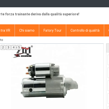
rte forza trainante deriva dalla qualità superiore!
tra VR
Chi siamo
Fatory Tour
Controllo di qualità
nto
2
3
4
5