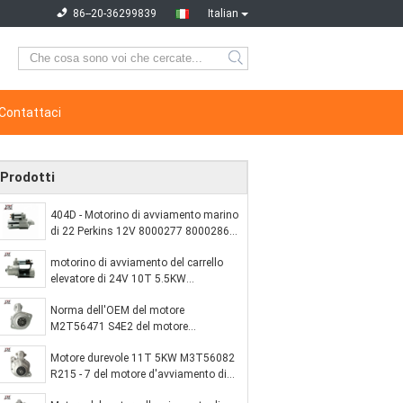
86--20-36299839
Italian
Contattaci
Prodotti
404D - Motorino di avviamento marino
di 22 Perkins 12V 8000277 8000286
8000417
motorino di avviamento del carrello
elevatore di 24V 10T 5.5KW
Mitsubishi S6kt per il camion
Norma dell'OEM del motore
M3T56181
M2T56471 S4E2 del motore
d'avviamento del carrello elevatore di
Motore durevole 11T 5KW M3T56082
Mitsubishi
R215 - 7 del motore d'avviamento di
Mitsubishi 6D15